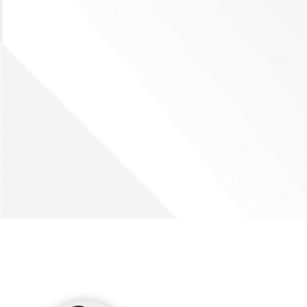
Ascensore
Arredato
Nuova costruzione
Lusso