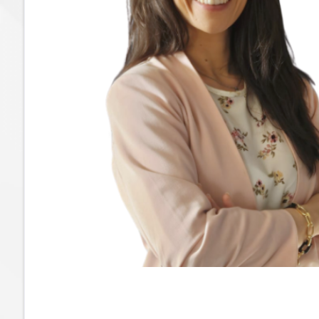
cercare
GLOBAL
Provincia
FRANCHISING
Comune
BLOG
Ricerca
Tipologia
-
multiscelta
Qualsiasi
Residenziali