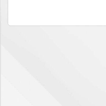
mq
Locali
minimi
Qualsiasi
1
2