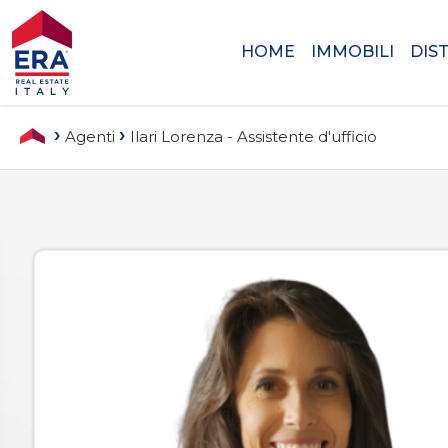
Preferiti
Codice
HOME
IMMOBILI
DIS
(
0
)
›
›
Agenti
Ilari Lorenza - Assistente d'ufficio
HOME
Contratto
IMMOBILI
Qualsiasi
DISTINCTIVE
Vendita
AGENZIE
Affitto
AGENTI
Scegli
dove
ABOUT US