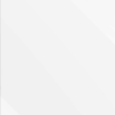
4
4+
Camere
minime
Qualsiasi
1
2
3