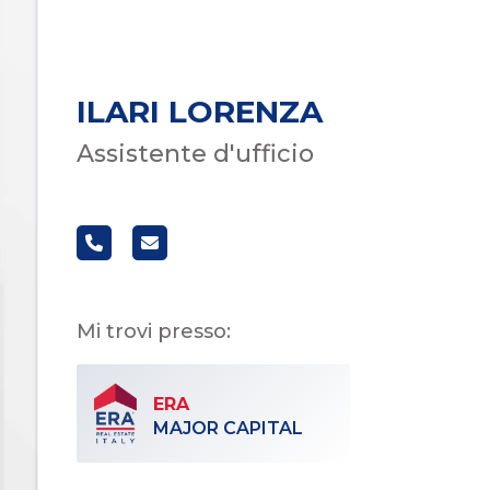
Commerciali
ILARI LORENZA
Industriali
Assistente d'ufficio
Terreni
Prezzo
Mi trovi presso:
ERA
MAJOR CAPITAL
Totale