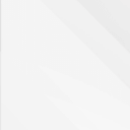
3
4
4+
Bagni
minimi
Qualsiasi
1
2
3