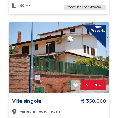
90
mq
COD. ERA104-176-361
VENDITA
Villa singola
€ 350.000
via archimede, Pedara