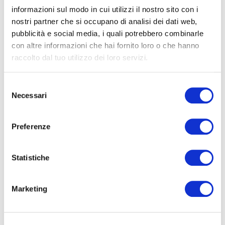
VENDITA
informazioni sul modo in cui utilizzi il nostro sito con i
nostri partner che si occupano di analisi dei dati web,
4
pubblicità e social media, i quali potrebbero combinarle
Appartamento
€ 359.000
con altre informazioni che hai fornito loro o che hanno
4+
Via Enrico Fermi, Marconi, Roma
raccolto dal tuo utilizzo dei loro servizi.
Selezione
Altre
2
camere da letto
Necessari
del
opzioni
consenso
2
bagni
-
Preferenze
multiscelta
130
mq
COD. ERA102-1008-1671
Statistiche
Giardino
Posto auto/Box
Marketing
Balcone/Terrazzo