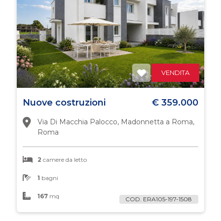
Commerciali
Industriali
VENDITA
Terreni
Nuove costruzioni
€ 359.000
Prezzo
Via Di Macchia Palocco, Madonnetta a Roma,
Roma
2
camere da letto
1
bagni
167
mq
COD. ERA105-197-1508
Totale