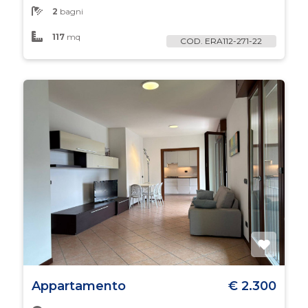
3
2
bagni
117
mq
4
COD. ERA112-271-22
4+
Bagni
minimi
Qualsiasi
1
2
Appartamento
€ 2.300
3