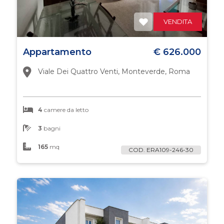
cercare
FRANCHISING
VENDITA
Provincia
BLOG
Appartamento
€ 626.000
Comune
Viale Dei Quattro Venti, Monteverde, Roma
RICERCA
4
camere da letto
3
bagni
Tipologia
165
mq
-
COD. ERA109-246-30
multiscelta
Qualsiasi
Residenziali