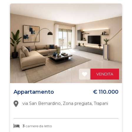
mq
Locali
minimi
VENDITA
Qualsiasi
Appartamento
€ 110.000
1
via San Bernardino, Zona pregiata, Trapani
2
3
camere da letto