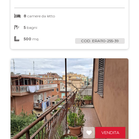
8
camere da letto
5
bagni
500
mq
COD. ERA110-255-39
VENDITA