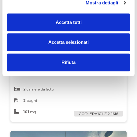
Mostra dettagli
Ascensore
Accetta tutti
Arredato
VENDITA
Accetta selezionati
Nuova costruzione
Appartamento
€ 189.000
Rifiuta
via Berlinguer, Centro, Pomezia
Lusso
2
camere da letto
2
bagni
101
mq
COD. ERA101-212-1616