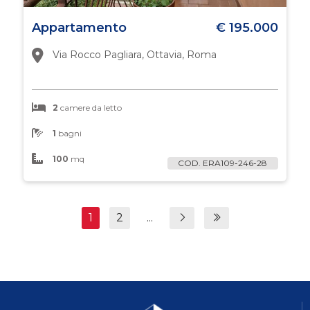
Appartamento
€ 195.000
Via Rocco Pagliara, Ottavia, Roma
2
camere da letto
1
bagni
100
mq
COD. ERA109-246-28
1
2
...