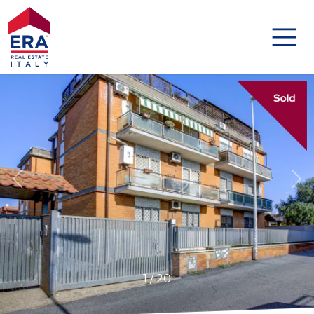
Codice
HOME
IMMOBILI
Contratto
DISTINCTIVE
Qualsiasi
AGENZIE
Vendita
AGENTI
Affitto
ABOUT US
Scegli
1
/
20
GLOBAL
dove