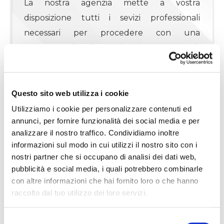
La nostra agenzia mette a vostra
disposizione tutti i sevizi professionali
4
necessari per procedere con una
compravendita in totale sicurezza quali:
4+
consulenza creditizia, in sede o previa
appuntamento, servizio tecnico-catastali-
Altre
urbanistici con uffici tecnici affiliati di nostra
Questo sito web utilizza i cookie
opzioni
fiducia, servizi notarili con vari studi affiliati,
Utilizziamo i cookie per personalizzare contenuti ed
-
annunci, per fornire funzionalità dei social media e per
possibilità di preventivi di ristrutturazione
multiscelta
analizzare il nostro traffico. Condividiamo inoltre
con ditte autorizzate e certificate e tanti
informazioni sul modo in cui utilizzi il nostro sito con i
servizi sempre connessi all'ambito
nostri partner che si occupano di analisi dei dati web,
Giardino
immobiliare- creditizio.
pubblicità e social media, i quali potrebbero combinarle
con altre informazioni che hai fornito loro o che hanno
I dati indicati non costituiscono elemento
Posto auto/Box
raccolto dal tuo utilizzo dei loro servizi.
contrattuale.
Classe energetica
:
F
EP glnr
: 407.81 kwh/㎡
Balcone/Terrazzo
Selezione