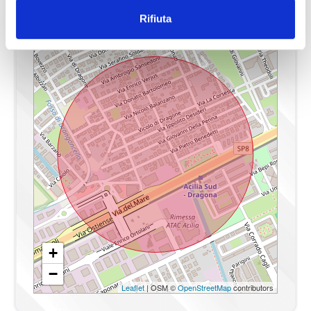
Rifiuta
Camere
2
Bagni
1
Locali
3
Stato conservazione
Buono
Numero posti auto coperti
Si
Piano
2
Piani totali
3
Riscaldamento
Autonomo
Posto auto
Coperto
+
−
Infissi
pvc doppi vetri
Leaflet
| OSM ©
OpenStreetMap
contributors
Anno di costruzione
1967