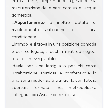
euro al mese, comprendono la gestione e la
manutenzione delle parti comuni e l'acqua
4
domestica.
L'
Appartamento
è inoltre dotato di
4+
riscaldamento autonomo e di aria
condizionata.
L'immobile si trova in una posizione comoda
Camere
minime
e ben collegata, a pochi minuti da negozi,
scuole e mezzi pubblici.
Qualsiasi
Ideale per una famiglia o per chi cerca
un'abitazione spaziosa e confortevole in
1
una zona residenziale tranquilla con futura
apertura fermata linea metropolitana
2
collegata con Ostia e centro città.
3