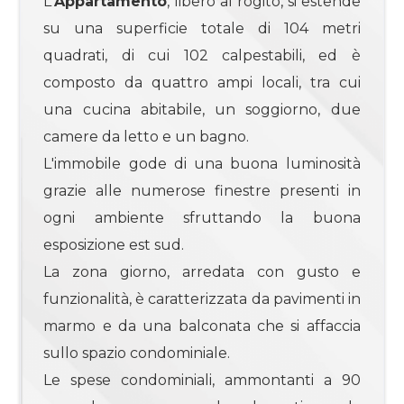
L'
Appartamento
, libero al rogito, si estende
3
su una superficie totale di 104 metri
4
quadrati, di cui 102 calpestabili, ed è
composto da quattro ampi locali, tra cui
4+
una cucina abitabile, un soggiorno, due
camere da letto e un bagno.
L'immobile gode di una buona luminosità
Bagni
grazie alle numerose finestre presenti in
minimi
ogni ambiente sfruttando la buona
esposizione est sud.
Qualsiasi
La zona giorno, arredata con gusto e
1
funzionalità, è caratterizzata da pavimenti in
marmo e da una balconata che si affaccia
2
sullo spazio condominiale.
Le spese condominiali, ammontanti a 90
3