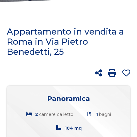
cercare
FRANCHISING
Provincia
BLOG
Appartamento in vendita a
Comune
Roma in Via Pietro
Benedetti, 25
RICERCA
Condividi
Stampa: 
Pr
Tipologia
-
Panoramica
multiscelta
2
camere da letto
1
bagni
Qualsiasi
104 mq
Residenziali