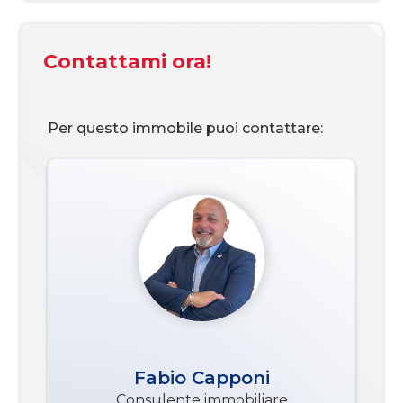
Stato attuale
Libero al rogito
Contattami ora!
Spese condominio
€ 70
Esposizione
sud est
Per questo immobile puoi contattare:
Balconi
Presente
Cucina
Abitabile
Arredato
Parzialmente arredato
Posizione
Semicentrale
Fabio Capponi
Consulente immobiliare