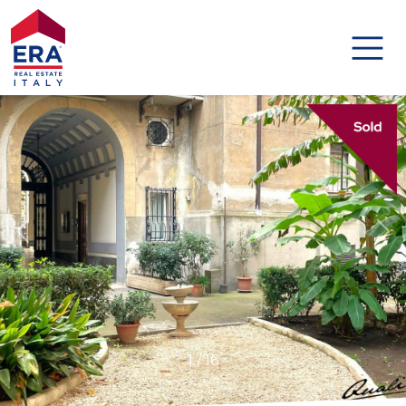
Codice
HOME
IMMOBILI
Contratto
DISTINCTIVE
Qualsiasi
AGENZIE
Vendita
AGENTI
Affitto
ABOUT US
Scegli
1
/
16
GLOBAL
dove