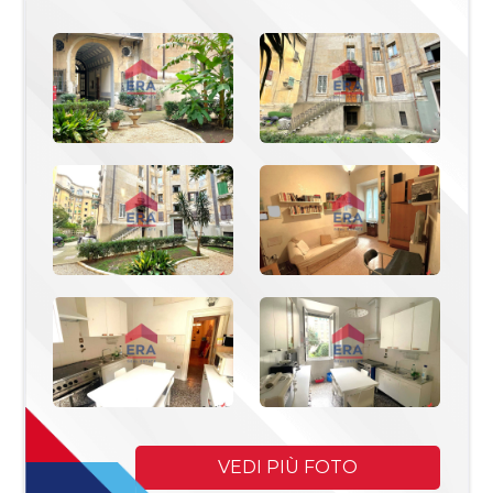
Commerciali
Industriali
Terreni
Prezzo
VEDI PIÙ FOTO
Totale