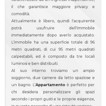
3
il che garantisce maggiore privacy e
comodità.
4
Attualmente è libero, quindi l'acquirente
potrà usufruire dell'immobile
4+
immediatamente dopo averlo acquistato.
L'immobile ha una superficie totale di 96
Bagni
metri quadrati, di cui 95 metri quadrati
minimi
calpestabili, ed è composto da tre locali
luminosi e ben distribuiti.
Qualsiasi
Al suo interno troviamo un ampio
soggiorno, due camere da letto spaziose e
1
un bagno. L'
Appartamento
è perfetto per
2
chi desidera personalizzare gli spazi
secondo i propri gusti e le proprie esigenze,
3