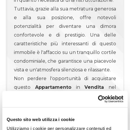
in quanto necessita di una ristrutturazione.
Tuttavia, grazie alla sua metratura generosa
4
e alla sua posizione, offre notevoli
potenzialità per diventare una dimora
4+
confortevole e di prestigio. Una delle
caratteristiche più interessanti di questo
immobile è l'affaccio su un tranquillo cortile
Camere
condominiale, che garantisce una piacevole
minime
vista e un'atmosfera silenziosa e rilassante.
Qualsiasi
Non perdere l'opportunità di acquistare
questo
Appartamento
in
Vendita
nel
1
quartiere Prati, una zona residenziale
rinomata per la sua eleganza e la sua
2
vivacità.
Questo sito web utilizza i cookie
Contatta subito l'agenzia immobiliare per
3
Utilizziamo i cookie per personalizzare contenuti ed