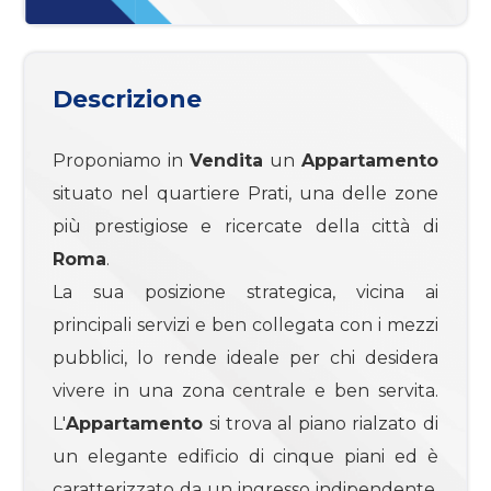
mq
Descrizione
Proponiamo in
Vendita
un
Appartamento
situato nel quartiere Prati, una delle zone
Locali
più prestigiose e ricercate della città di
minimi
Roma
.
La sua posizione strategica, vicina ai
Qualsiasi
principali servizi e ben collegata con i mezzi
pubblici, lo rende ideale per chi desidera
1
vivere in una zona centrale e ben servita.
L'
Appartamento
si trova al piano rialzato di
2
un elegante edificio di cinque piani ed è
caratterizzato da un ingresso indipendente,