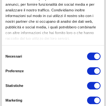
organizzare una visita e scoprire di persona
annunci, per fornire funzionalità dei social media e per
tutte le sue potenzialità.
analizzare il nostro traffico. Condividiamo inoltre
4
Classe energetica
:
F
EP glnr
: 71.41 kwh/㎡
informazioni sul modo in cui utilizzi il nostro sito con i
nostri partner che si occupano di analisi dei dati web,
4+
pubblicità e social media, i quali potrebbero combinarle
con altre informazioni che hai fornito loro o che hanno
raccolto dal tuo utilizzo dei loro servizi.
Caratteristiche
Altre
opzioni
Selezione
-
Codice
ERA104-174-35
Necessari
del
multiscelta
consenso
Contratto
Vendita
Preferenze
Categoria
Appartamento
Giardino
Indirizzo
Via Sabotino
Statistiche
Posto auto/Box
CAP
00195
Marketing
Balcone/Terrazzo
Comune
Roma