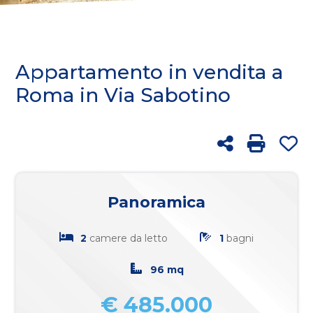
cercare
FRANCHISING
Provincia
BLOG
Appartamento in vendita a
Comune
Roma in Via Sabotino
RICERCA
Condividi
Stampa: 
Pr
Tipologia
Panoramica
-
multiscelta
2
camere da letto
1
bagni
Qualsiasi
96 mq
€ 485.000
Residenziali