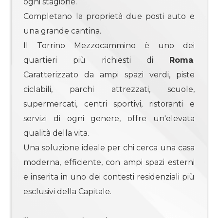
ogni stagione.
Completano la proprietà due posti auto e
4
una grande cantina.
Il Torrino Mezzocammino è uno dei
4+
quartieri più richiesti di
Roma
.
Caratterizzato da ampi spazi verdi, piste
ciclabili, parchi attrezzati, scuole,
Camere
minime
supermercati, centri sportivi, ristoranti e
servizi di ogni genere, offre un'elevata
Qualsiasi
qualità della vita.
Una soluzione ideale per chi cerca una casa
1
moderna, efficiente, con ampi spazi esterni
e inserita in uno dei contesti residenziali più
2
esclusivi della Capitale.
3