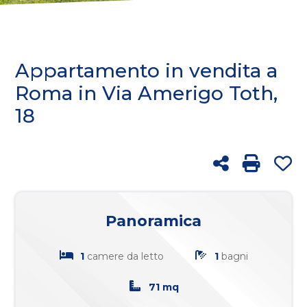
cercare
FRANCHISING
Provincia
BLOG
Appartamento in vendita a
Comune
Roma in Via Amerigo Toth,
18
RICERCA
Condividi
Stampa: 
Pr
Tipologia
-
Panoramica
multiscelta
1
camere da letto
1
bagni
Qualsiasi
71 mq
Residenziali