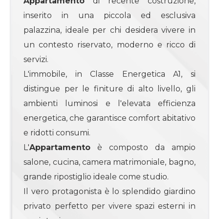
Appartamento
di recente costruzione,
3
inserito in una piccola ed esclusiva
4
palazzina, ideale per chi desidera vivere in
un contesto riservato, moderno e ricco di
4+
servizi.
L'immobile, in Classe Energetica A1, si
distingue per le finiture di alto livello, gli
Bagni
ambienti luminosi e l'elevata efficienza
minimi
energetica, che garantisce comfort abitativo
e ridotti consumi.
Qualsiasi
L'
Appartamento
è composto da ampio
1
salone, cucina, camera matrimoniale, bagno,
grande ripostiglio ideale come studio.
2
Il vero protagonista è lo splendido giardino
privato perfetto per vivere spazi esterni in
3