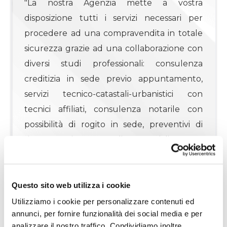
"La nostra Agenzia mette a vostra
disposizione tutti i servizi necessari per
4
procedere ad una compravendita in totale
sicurezza grazie ad una collaborazione con
4+
diversi studi professionali: consulenza
creditizia in sede previo appuntamento,
Altre
servizi tecnico-catastali-urbanistici con
opzioni
tecnici affiliati, consulenza notarile con
-
possibilità di rogito in sede, preventivi di
multiscelta
ristrutturazione con ditte specializzate e
certificate.
Giardino
"I DATI INDICATI NON COSTITUISCONO
Questo sito web utilizza i cookie
Posto auto/Box
ELEMENTO CONTRATTUALE"
Utilizziamo i cookie per personalizzare contenuti ed
annunci, per fornire funzionalità dei social media e per
Classe energetica
:
A1
Balcone/Terrazzo
analizzare il nostro traffico. Condividiamo inoltre