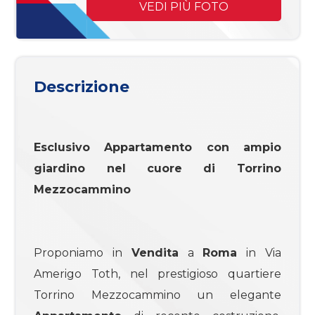
mq
VEDI PIÙ FOTO
Descrizione
Locali
Esclusivo
Appartamento
con ampio
minimi
giardino nel cuore di Torrino
Mezzocammino
Qualsiasi
1
Proponiamo in
Vendita
a
Roma
in Via
Amerigo Toth, nel prestigioso quartiere
2
Torrino Mezzocammino un elegante