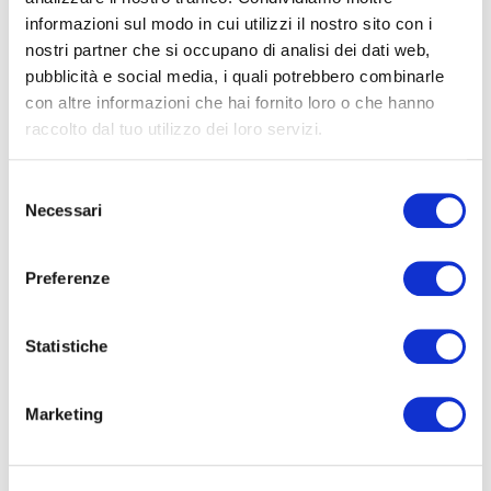
informazioni sul modo in cui utilizzi il nostro sito con i
Ascensore
nostri partner che si occupano di analisi dei dati web,
pubblicità e social media, i quali potrebbero combinarle
Caratteristiche
con altre informazioni che hai fornito loro o che hanno
Arredato
raccolto dal tuo utilizzo dei loro servizi.
Codice
ERA101-1007-1680
Nuova costruzione
Selezione
Contratto
Vendita
Necessari
del
Lusso
consenso
Categoria
Appartamento
Preferenze
Indirizzo
Via Amerigo Toth, 18
CAP
00100
Statistiche
Comune
Roma
Marketing
Planimetrie
Zona
Mezzocammino
Totale mq
71.00