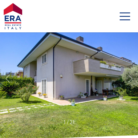
Codice
HOME
IMMOBILI
Contratto
DISTINCTIVE
Qualsiasi
AGENZIE
Vendita
AGENTI
Affitto
ABOUT US
Scegli
1
/
21
GLOBAL
dove