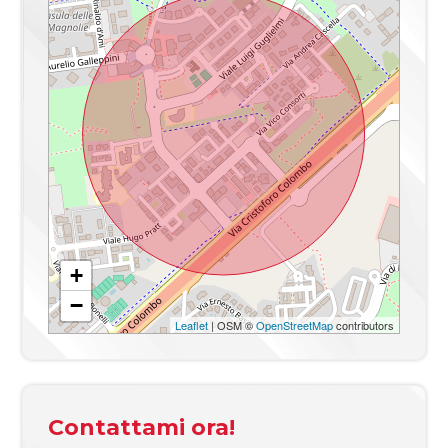
Infissi
doppio vetrole
Anno di costruzione
2017
Stato attuale
Libero al rogito
Spese condominio
€ 114
Giardino
Privato, 140 mq
Cucina
Abitabile
+
−
Leaflet
| OSM ©
OpenStreetMap
contributors
Contattami ora!