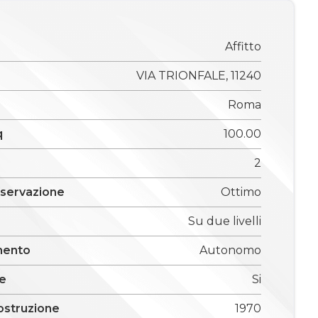
o
Affitto
VIA TRIONFALE, 11240
Roma
q
100.00
2
nservazione
Ottimo
Su due livelli
mento
Autonomo
e
Si
ostruzione
1970