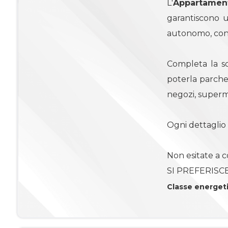
L'
Appartamen
garantiscono u
4
autonomo, con
4+
Completa la s
poterla parcheg
Camere
negozi, superme
minime
Ogni dettaglio 
Qualsiasi
Non esitate a c
1
SI PREFERISC
Classe energet
2
3