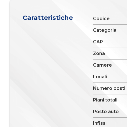
4
Caratteristiche
Codice
Categoria
4+
CAP
Altre
Zona
opzioni
Camere
-
multiscelta
Locali
Numero posti 
Giardino
Piani totali
Posto auto/Box
Posto auto
Balcone/Terrazzo
Infissi