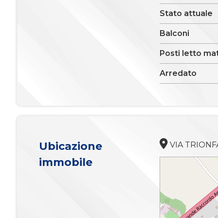
Stato attuale
Ascensore
Balconi
Arredato
Posti letto ma
Arredato
Nuova costruzione
Lusso
Ubicazione
VIA TRIONFAL
immobile