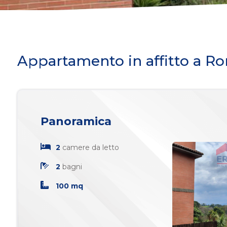
Commerciali
Industriali
Appartamento in affitto a R
Terreni
Panoramica
Prezzo
2
camere da letto
2
bagni
100 mq
Totale