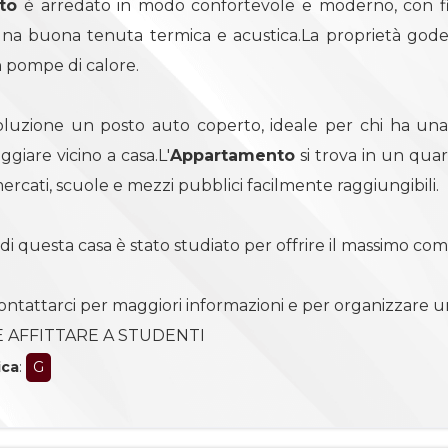
to
è arredato in modo confortevole e moderno, con fini
na buona tenuta termica e acustica.La proprietà gode 
 pompe di calore.
oluzione un posto auto coperto, ideale per chi ha un
giare vicino a casa.L'
Appartamento
si trova in un quar
rcati, scuole e mezzi pubblici facilmente raggiungibili.
di questa casa è stato studiato per offrire il massimo com
ontattarci per maggiori informazioni e per organizzare un
E AFFITTARE A STUDENTI
ica
:
G