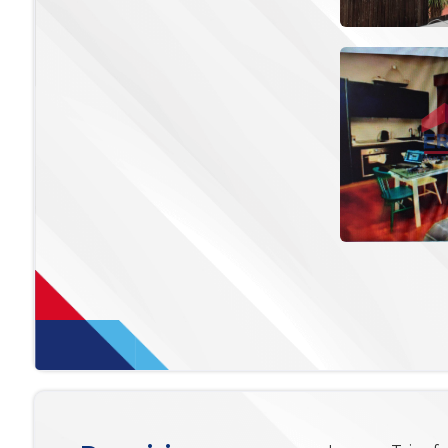
mq
Locali
minimi
Qualsiasi
1
2