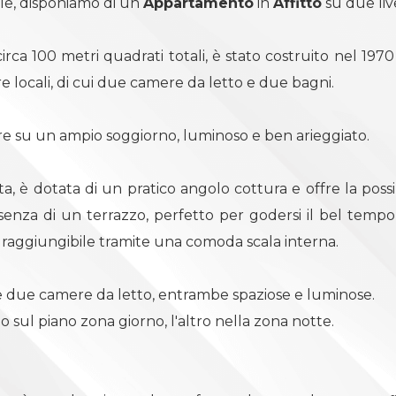
ale, disponiamo di un
Appartamento
in
Affitto
su due live
irca 100 metri quadrati totali, è stato costruito nel 1970 e
 locali, di cui due camere da letto e due bagni.
pre su un ampio soggiorno, luminoso e ben arieggiato.
sta, è dotata di un pratico angolo cottura e offre la possi
senza di un terrazzo, perfetto per godersi il bel tempo 
, raggiungibile tramite una comoda scala interna.
e due camere da letto, entrambe spaziose e luminose.
o sul piano zona giorno, l'altro nella zona notte.