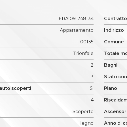
ERA109-248-34
Contratt
Appartamento
Indirizzo
00135
Comune
Trionfale
Totale m
2
Bagni
3
Stato co
auto scoperti
Si
Piano
4
Riscalda
Scoperto
Ascensor
legno
Anno di c