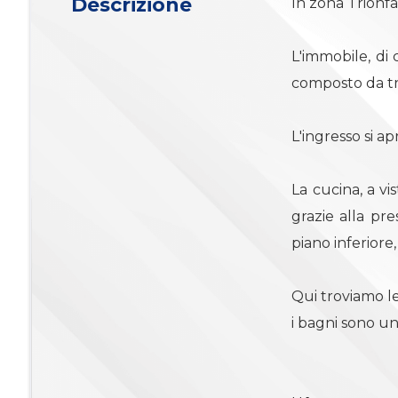
Descrizione
3
In zona Trionf
4
L'immobile, di c
composto da tre
4+
L'ingresso si a
Bagni
La cucina, a vi
minimi
grazie alla pre
Qualsiasi
piano inferiore
1
Qui troviamo l
i bagni sono un
2
3