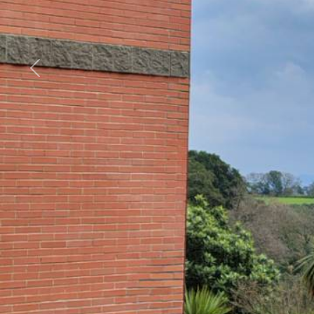
cercare
GLOBAL
Provincia
FRANCHISING
Comune
BLOG
Ricerca
Tipologia
-
multiscelta
Qualsiasi
Residenziali