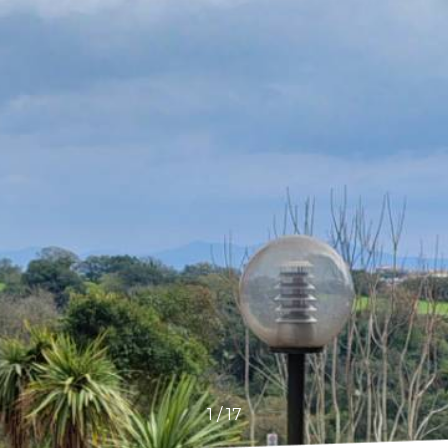
1
/
17