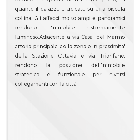
3
quanto il palazzo è ubicato su una piccola
collina. Gli affacci molto ampi e panoramici
4
rendono l'immobile estremamente
luminoso.Adiacente a via Casal del Marmo
4+
arteria principale della zona e in prossimita'
della Stazione Ottavia e via Trionfane,
Bagni
rendono la posizione dell'immobile
minimi
strategica e funzionale per diversi
collegamenti con la città.
Qualsiasi
1
2
3