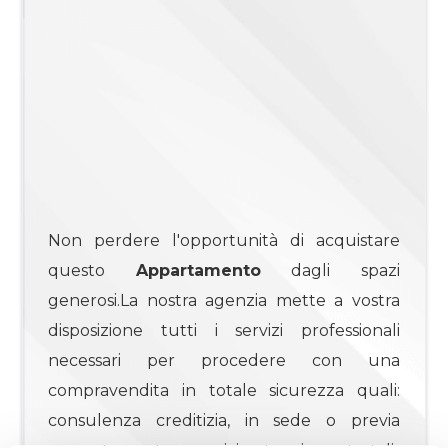
4
4+
Camere
minime
Non perdere l'opportunità di acquistare
Qualsiasi
questo
Appartamento
dagli spazi
generosi.La nostra agenzia mette a vostra
1
disposizione tutti i servizi professionali
necessari per procedere con una
2
compravendita in totale sicurezza quali:
consulenza creditizia, in sede o previa
3