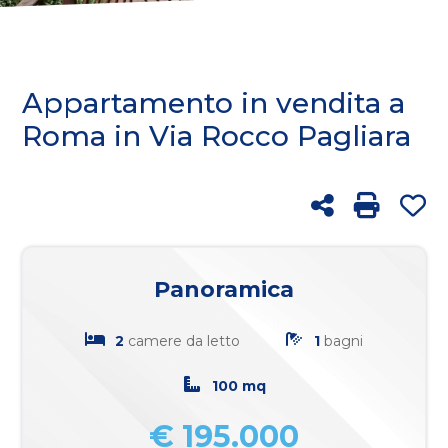
cercare
FRANCHISING
Provincia
BLOG
Appartamento in vendita a
Comune
Roma in Via Rocco Pagliara
RICERCA
Condividi
Stampa:
Pr
Tipologia
Panoramica
-
multiscelta
2
camere da letto
1
bagni
Qualsiasi
100 mq
€ 195.000
Residenziali