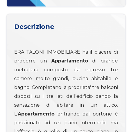
mq
Descrizione
ERA TALONI IMMOBILIARE ha il piacere di
Locali
proporre un
Appartamento
di grande
minimi
metratura composto da ingresso tre
camere molto grandi, cucina abitabile e
Qualsiasi
bagno. Completano la proprieta' tre balconi
disposti su i tre lati dell'edificio dando la
1
sensazione di abitare in un attico.
L'
Appartamento
entrando dal portone è
2
posizionato ad un piano intermedio ma
l'affaccio è quello di un terzo piano, in