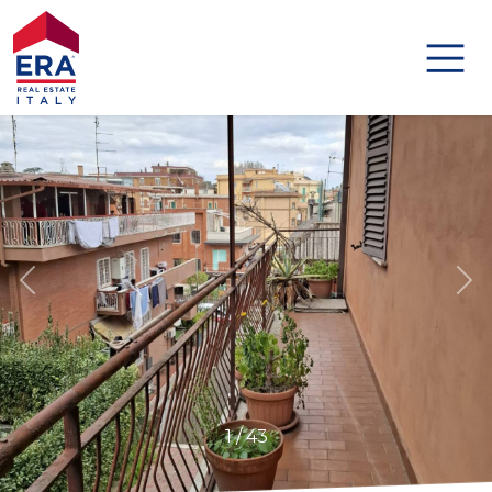
Codice
HOME
IMMOBILI
Contratto
DISTINCTIVE
Qualsiasi
AGENZIE
Vendita
AGENTI
Affitto
ABOUT US
Scegli
1
/
43
GLOBAL
dove