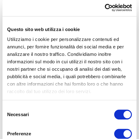
appuntamento, servizio tecnico-catastali-
urbanistici con uffici tecnici affiliati di nostra
4
fiducia, servizi notarili con vari studi affiliati,
possibilità di preventivi di ristrutturazione
Questo sito web utilizza i cookie
4+
con ditte autorizzate e certificate e tanti
Utilizziamo i cookie per personalizzare contenuti ed
annunci, per fornire funzionalità dei social media e per
servizi sempre connessi all'ambito
analizzare il nostro traffico. Condividiamo inoltre
Altre
immobiliare-creditizio. I dati indicati non
informazioni sul modo in cui utilizzi il nostro sito con i
opzioni
costituiscono elemento contrattuale.
nostri partner che si occupano di analisi dei dati web,
-
Classe energetica
:
G
pubblicità e social media, i quali potrebbero combinarle
multiscelta
con altre informazioni che hai fornito loro o che hanno
raccolto dal tuo utilizzo dei loro servizi.
Giardino
Caratteristiche
Selezione
Necessari
del
Posto auto/Box
consenso
Codice
ERA109-246-28
Preferenze
Balcone/Terrazzo