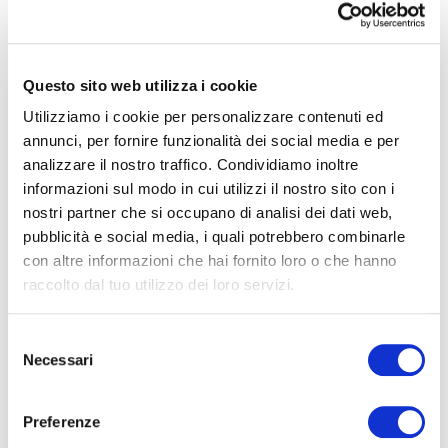
fiducia, servizi notarili con vari studi affiliati,
possibilità di preventivi di ristrutturazione
4
con ditte autorizzate e certificate e tanti
Questo sito web utilizza i cookie
servizi sempre connessi all'ambito
4+
Utilizziamo i cookie per personalizzare contenuti ed
immobiliare- creditizio.
annunci, per fornire funzionalità dei social media e per
I dati indicati non costituiscono elemento
analizzare il nostro traffico. Condividiamo inoltre
Altre
informazioni sul modo in cui utilizzi il nostro sito con i
contrattuale.
opzioni
nostri partner che si occupano di analisi dei dati web,
Classe energetica
:
Non Specificato
-
pubblicità e social media, i quali potrebbero combinarle
con altre informazioni che hai fornito loro o che hanno
multiscelta
raccolto dal tuo utilizzo dei loro servizi.
Giardino
Caratteristiche
Selezione
Necessari
del
Posto auto/Box
consenso
Codice
ERA110-255-7
Preferenze
Balcone/Terrazzo
Contratto
Vendita