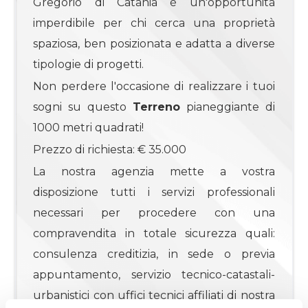
Gregorio di Catania è un'opportunità
imperdibile per chi cerca una proprietà
4
spaziosa, ben posizionata e adatta a diverse
tipologie di progetti.
4+
Non perdere l'occasione di realizzare i tuoi
sogni su questo
Terreno
pianeggiante di
Camere
1000 metri quadrati!
minime
Prezzo di richiesta: € 35.000
La nostra agenzia mette a vostra
Qualsiasi
disposizione tutti i servizi professionali
necessari per procedere con una
1
compravendita in totale sicurezza quali:
consulenza creditizia, in sede o previa
2
appuntamento, servizio tecnico-catastali-
urbanistici con uffici tecnici affiliati di nostra
3