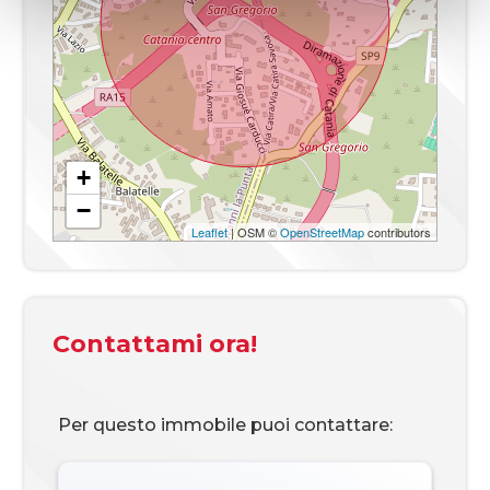
+
−
Leaflet
| OSM ©
OpenStreetMap
contributors
Contattami ora!
Per questo immobile puoi contattare: