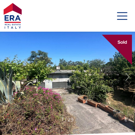
Codice
HOME
IMMOBILI
Contratto
DISTINCTIVE
Qualsiasi
AGENZIE
Vendita
AGENTI
Affitto
ABOUT US
Scegli
1
/
29
GLOBAL
dove