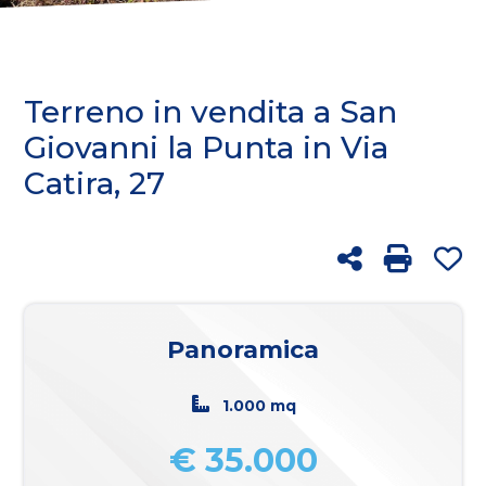
cercare
FRANCHISING
Provincia
BLOG
Terreno in vendita a San
Comune
Giovanni la Punta in Via
Catira, 27
RICERCA
Condividi
Stampa: 
Pre
Tipologia
-
Panoramica
multiscelta
1.000 mq
Qualsiasi
€ 35.000
Residenziali