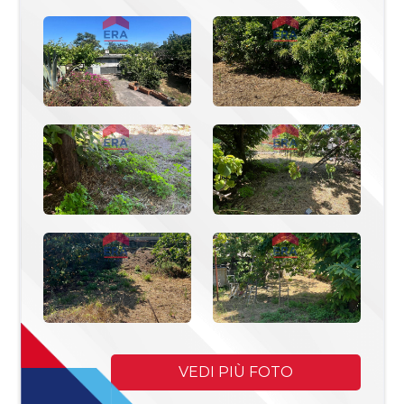
Commerciali
Industriali
Terreni
Prezzo
VEDI PIÙ FOTO
Totale