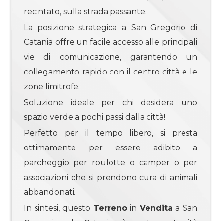
3
recintato, sulla strada passante.
La posizione strategica a San Gregorio di
4
Catania offre un facile accesso alle principali
vie di comunicazione, garantendo un
4+
collegamento rapido con il centro città e le
zone limitrofe.
Bagni
Soluzione ideale per chi desidera uno
minimi
spazio verde a pochi passi dalla città!
Perfetto per il tempo libero, si presta
Qualsiasi
ottimamente per essere adibito a
parcheggio per roulotte o camper o per
1
associazioni che si prendono cura di animali
2
abbandonati.
In sintesi, questo
Terreno
in
Vendita
a San
3