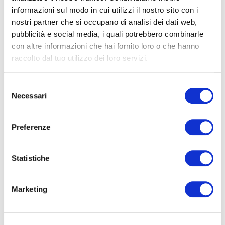
informazioni sul modo in cui utilizzi il nostro sito con i
Ascensore
nostri partner che si occupano di analisi dei dati web,
pubblicità e social media, i quali potrebbero combinarle
"La nostra Agenzia mette a vostra
con altre informazioni che hai fornito loro o che hanno
Arredato
disposizione tutti i servizi necessari per
raccolto dal tuo utilizzo dei loro servizi.
procedere ad una compravendita in totale
sicurezza grazie ad una collaborazione con
Nuova costruzione
Selezione
diversi studi professionali: consulenza
Necessari
del
creditizia in sede previo appuntamento,
Lusso
consenso
servizi tecnico-catastali-urbanistici con
tecnici affiliati, consulenza notarile con
Preferenze
possibilità di rogito in sede, preventivi di
ristrutturazione con ditte specializzate e
Statistiche
certificate.
"I DATI INDICATI NON COSTITUISCONO
Marketing
ELEMENTO CONTRATTUALE"
Classe energetica
:
A4