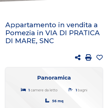
cercare
FRANCHISING
Provincia
BLOG
Appartamento in vendita a
Comune
Pomezia in VIA DI PRATICA
DI MARE, SNC
RICERCA
Condividi
Stampa: 
Pr
Tipologia
-
Panoramica
multiscelta
1
camere da letto
1
bagni
Qualsiasi
56 mq
Residenziali