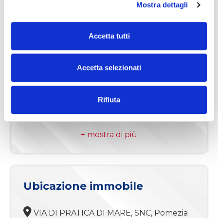
Mostra dettagli
Accetta tutti
Caratteristiche
Codice
ERA101-188-1605
Accetta selezionati
Contratto
Vendita
Rifiuta
Categoria
Appartamento
Indirizzo
VIA DI PRATICA DI MARE, SNC
CAP
00071
Comune
Pomezia
Ubicazione immobile
Totale mq
56.00
Camere
1
VIA DI PRATICA DI MARE, SNC, Pomezia