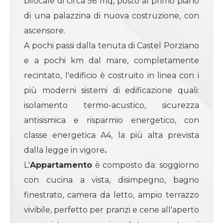
bilocale di circa 56 mq, posto al primo piano
3
di una palazzina di nuova costruzione, con
4
ascensore.
A pochi passi dalla tenuta di Castel Porziano
4+
e a pochi km dal mare, completamente
recintato, l'edificio è costruito in linea con i
più moderni sistemi di edificazione quali:
Bagni
isolamento termo-acustico, sicurezza
minimi
antisismica e risparmio energetico, con
classe energetica A4, la più alta prevista
Qualsiasi
dalla legge in vigore
.
1
L'
Appartamento
è composto da: soggiorno
con cucina a vista, disimpegno, bagno
2
finestrato, camera da letto, ampio terrazzo
vivibile, perfetto per pranzi e cene all'aperto
3