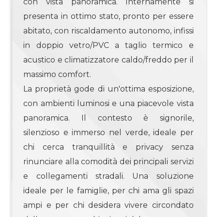
con vista panoramica. Internamente si
presenta in ottimo stato, pronto per essere
4
abitato, con riscaldamento autonomo, infissi
in doppio vetro/PVC a taglio termico e
4+
acustico e climatizzatore caldo/freddo per il
massimo comfort.
La proprietà gode di un'ottima esposizione,
Camere
minime
con ambienti luminosi e una piacevole vista
panoramica. Il contesto è signorile,
Qualsiasi
silenzioso e immerso nel verde, ideale per
chi cerca tranquillità e privacy senza
1
rinunciare alla comodità dei principali servizi
e collegamenti stradali. Una soluzione
2
ideale per le famiglie, per chi ama gli spazi
ampi e per chi desidera vivere circondato
3