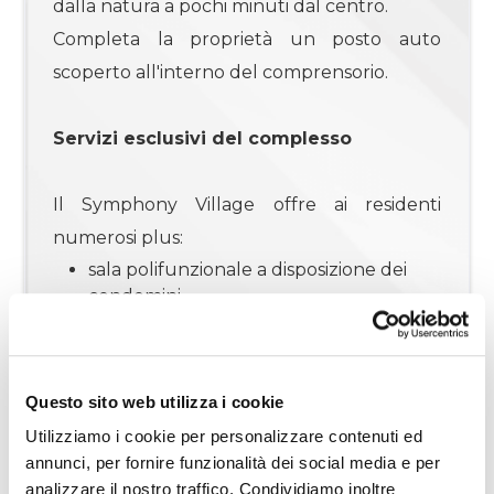
dalla natura a pochi minuti dal centro.
Completa la proprietà un posto auto
4
scoperto all'interno del comprensorio.
4+
Servizi esclusivi del complesso
Altre
Il Symphony Village offre ai residenti
opzioni
numerosi plus:
-
sala polifunzionale a disposizione dei
multiscelta
condomini,
ampia area giochi per bambini,
Giardino
zona barbecue attrezzata,
area verde dedicata agli amici a quattro
zampe,
Questo sito web utilizza i cookie
Posto auto/Box
stazioni di ricarica elettrica per le auto,
Utilizziamo i cookie per personalizzare contenuti ed
parcheggi interni e area commerciale,
annunci, per fornire funzionalità dei social media e per
Balcone/Terrazzo
ampi spazi verdi e aree comuni curate.
analizzare il nostro traffico. Condividiamo inoltre