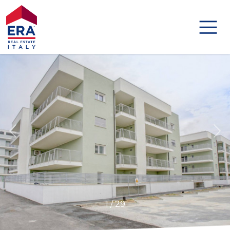
Codice
HOME
IMMOBILI
Contratto
DISTINCTIVE
Qualsiasi
AGENZIE
Vendita
AGENTI
Affitto
ABOUT US
Scegli
1
/
29
GLOBAL
dove