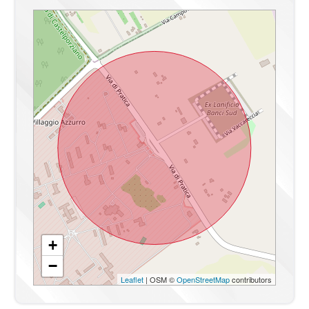
Bagni
1
Locali
2
Stato conservazione
Ottimo
Piano
1
Riscaldamento
Climatizzato
Infissi
PVC DOPPIO VETRO
Appartamenti Totali
400
Anno di costruzione
2024
Stato attuale
Libero al rogito
+
−
Spese condominio
€ 40
Leaflet
| OSM ©
OpenStreetMap
contributors