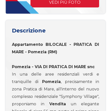
mq
VEDI PIÙ FOTO
Descrizione
Appartamento
BILOCALE - PRATICA DI
Locali
MARE -
Pomezia
(RM)
minimi
Pomezia
- VIA DI PRATICA DI MARE snc
Qualsiasi
In una delle aree residenziali verdi e
tranquille di
Pomezia
, precisamente in
1
zona Pratica di Mare, all'interno del nuovo
complesso residenziale "Symphony Village",
2
proponiamo in
Vendita
un elegante