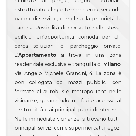
rifiniture di pregio, bagno padronale
3
ristrutturato, elegante e moderno, secondo
4
bagno di servizio, completa la proprietà la
cantina. Possibilità di box auto nello stesso
4+
edificio, un'opportunità comoda per chi
cerca soluzioni di parcheggio privato.
L'
Appartamento
si trova in una zona
Bagni
residenziale esclusiva e tranquilla di
Milano
,
minimi
Via Angelo Michele Grancini, 4. La zona è
ben collegata dai mezzi pubblici, con
Qualsiasi
fermate di autobus e metropolitana nelle
1
vicinanze, garantendo un facile accesso al
centro città e ai principali punti di interesse.
2
Nelle immediate vicinanze, si trovano tutti i
principali servizi come supermercati, negozi,
3