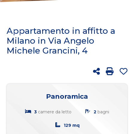
cercare
FRANCHISING
Provincia
BLOG
Appartamento in affitto a
Comune
Milano in Via Angelo
Michele Grancini, 4
RICERCA
Condividi
Stampa:
Pr
Tipologia
-
Panoramica
multiscelta
3
camere da letto
2
bagni
Qualsiasi
129 mq
Residenziali