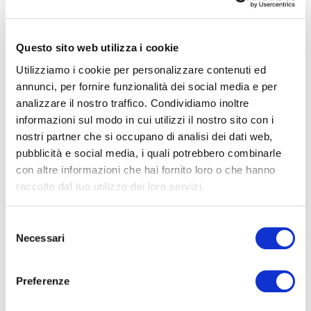
Codice
ERA107-222-200
4
Contratto
Affitto
Questo sito web utilizza i cookie
Utilizziamo i cookie per personalizzare contenuti ed
Categoria
Appartamento
4+
annunci, per fornire funzionalità dei social media e per
analizzare il nostro traffico. Condividiamo inoltre
Indirizzo
Via Angelo Michele Grancini, 4
informazioni sul modo in cui utilizzi il nostro sito con i
Altre
CAP
20145
nostri partner che si occupano di analisi dei dati web,
opzioni
pubblicità e social media, i quali potrebbero combinarle
Comune
Milano
-
con altre informazioni che hai fornito loro o che hanno
multiscelta
Planimetrie
raccolto dal tuo utilizzo dei loro servizi.
Totale mq
129.00
Camere
3
Giardino
Selezione
Necessari
del
Bagni
2
consenso
Posto auto/Box
Locali
4
Preferenze
Balcone/Terrazzo
Stato conservazione
Ottimo