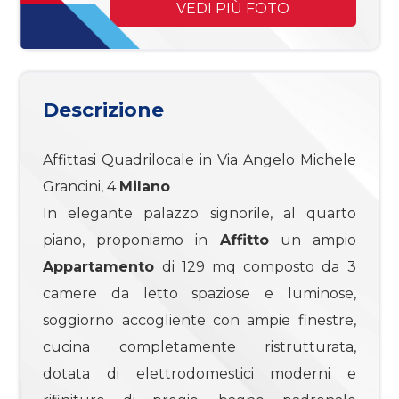
mq
VEDI PIÙ FOTO
Descrizione
Affittasi Quadrilocale in Via Angelo Michele
Locali
Grancini, 4
Milano
minimi
In elegante palazzo signorile, al quarto
piano, proponiamo in
Affitto
un ampio
Qualsiasi
Appartamento
di 129 mq composto da 3
camere da letto spaziose e luminose,
1
soggiorno accogliente con ampie finestre,
cucina completamente ristrutturata,
2
dotata di elettrodomestici moderni e