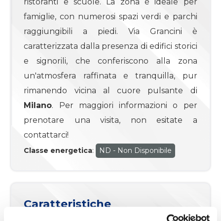
ristoranti e scuole. La zona è ideale per
famiglie, con numerosi spazi verdi e parchi
4
raggiungibili a piedi. Via Grancini è
caratterizzata dalla presenza di edifici storici
4+
e signorili, che conferiscono alla zona
un'atmosfera raffinata e tranquilla, pur
rimanendo vicina al cuore pulsante di
Camere
minime
Milano
. Per maggiori informazioni o per
prenotare una visita, non esitate a
Qualsiasi
contattarci!
Classe energetica
:
ND - Non Disponibile
1
2
Caratteristiche
3