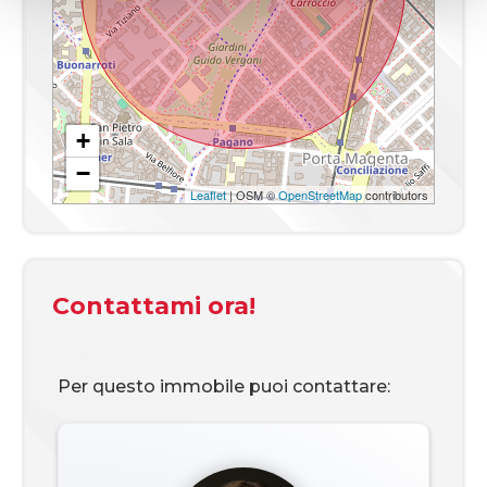
+
−
Leaflet
| OSM ©
OpenStreetMap
contributors
Contattami ora!
Per questo immobile puoi contattare: