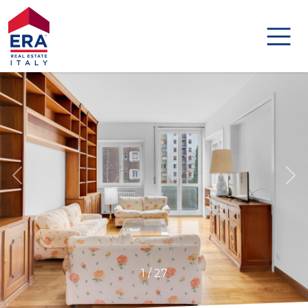
Codice
HOME
IMMOBILI
Contratto
DISTINCTIVE
Qualsiasi
AGENZIE
Vendita
AGENTI
Affitto
ABOUT US
Scegli
1
/
27
GLOBAL
dove