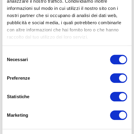
cercare
analizzare il nostro traffico. Condividiamo inoltre
FRANCHISING
informazioni sul modo in cui utilizzi il nostro sito con i
VENDITA
Roma
nostri partner che si occupano di analisi dei dati web,
BLOG
pubblicità e social media, i quali potrebbero combinarle
con altre informazioni che hai fornito loro o che hanno
Negozio
€ 79.000
Ardea
raccolto dal tuo utilizzo dei loro servizi.
Viale San Lorenzo, Tor San Lorenzo, Ardea
RICERCA
Selezione
Necessari
del
1
bagni
consenso
50
mq
Preferenze
Tipologia
-
COD. ERA101-1007-1391
Statistiche
multiscelta
Qualsiasi
Marketing
Residenziali