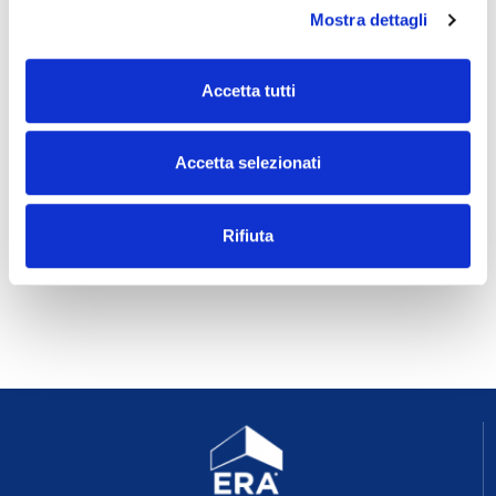
Mostra dettagli
Commerciali
Accetta tutti
Industriali
Accetta selezionati
Terreni
Rifiuta
Prezzo
Totale