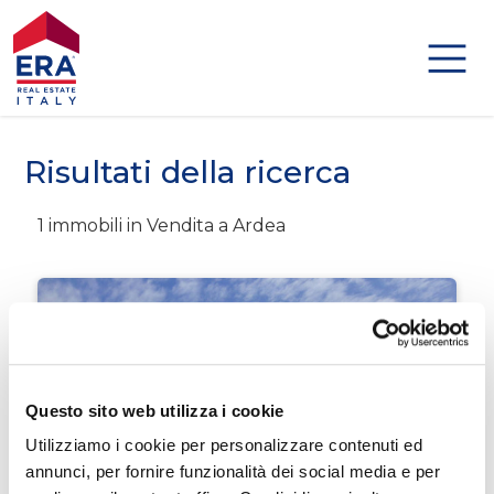
Codice
HOME
IMMOBILI
Risultati della ricerca
Contratto
DISTINCTIVE
1 immobili in Vendita a Ardea
Qualsiasi
AGENZIE
Vendita
AGENTI
Affitto
ABOUT US
Questo sito web utilizza i cookie
Scegli
Utilizziamo i cookie per personalizzare contenuti ed
GLOBAL
dove
annunci, per fornire funzionalità dei social media e per